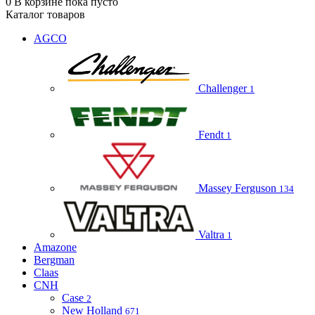
0
В корзине
пока пусто
Каталог товаров
AGCO
Challenger
1
Fendt
1
Massey Ferguson
134
Valtra
1
Amazone
Bergman
Claas
CNH
Case
2
New Holland
671