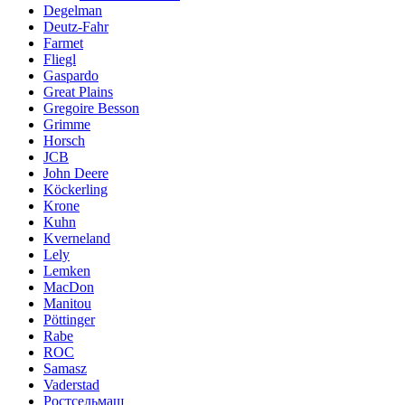
Degelman
Deutz-Fahr
Farmet
Fliegl
Gaspardo
Great Plains
Gregoire Besson
Grimme
Horsch
JCB
John Deere
Köckerling
Krone
Kuhn
Kverneland
Lely
Lemken
MacDon
Manitou
Pöttinger
Rabe
ROC
Samasz
Vaderstad
Ростсельмаш