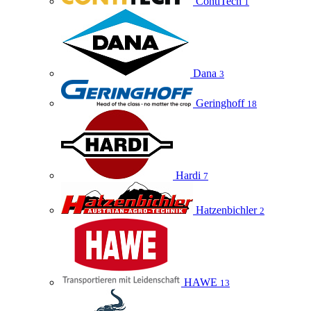
ContiTech
1
Dana
3
Geringhoff
18
Hardi
7
Hatzenbichler
2
HAWE
13