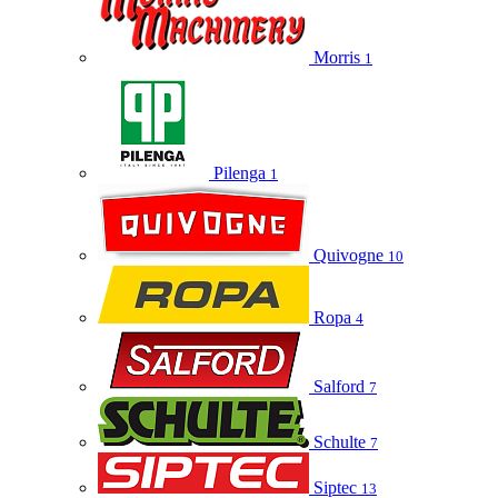
Morris
1
Pilenga
1
Quivogne
10
Ropa
4
Salford
7
Schulte
7
Siptec
13