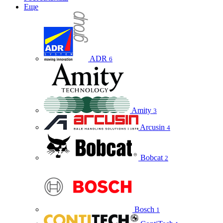
Еще
ADR
6
Amity
3
Arcusin
4
Bobcat
2
Bosch
1