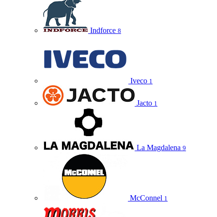
Indforce
8
Iveco
1
Jacto
1
La Magdalena
9
McConnel
1