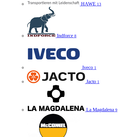
HAWE
13
Indforce
8
Iveco
1
Jacto
1
La Magdalena
9