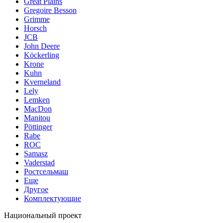
Great Plains
Gregoire Besson
Grimme
Horsch
JCB
John Deere
Köckerling
Krone
Kuhn
Kverneland
Lely
Lemken
MacDon
Manitou
Pöttinger
Rabe
ROC
Samasz
Vaderstad
Ростсельмаш
Еще
Другое
Комплектующие
Национальный проект