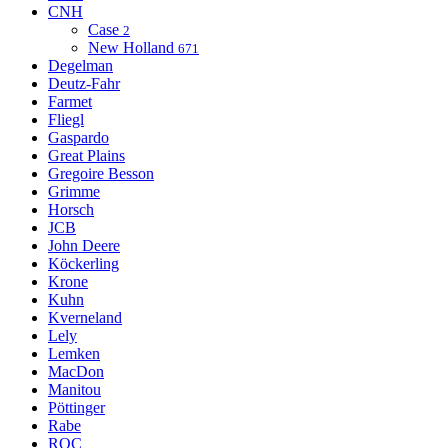
CNH
Case
2
New Holland
671
Degelman
Deutz-Fahr
Farmet
Fliegl
Gaspardo
Great Plains
Gregoire Besson
Grimme
Horsch
JCB
John Deere
Köckerling
Krone
Kuhn
Kverneland
Lely
Lemken
MacDon
Manitou
Pöttinger
Rabe
ROC