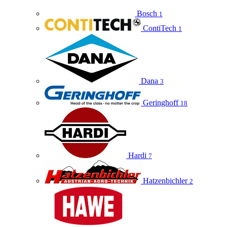
Bosch
1
ContiTech
1
Dana
3
Geringhoff
18
Hardi
7
Hatzenbichler
2