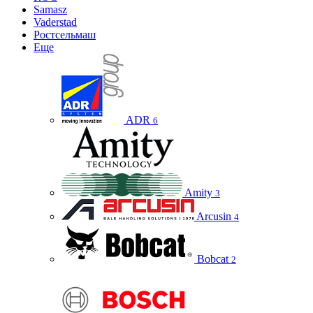
Samasz
Vaderstad
Ростсельмаш
Еще
ADR
6
Amity
3
Arcusin
4
Bobcat
2