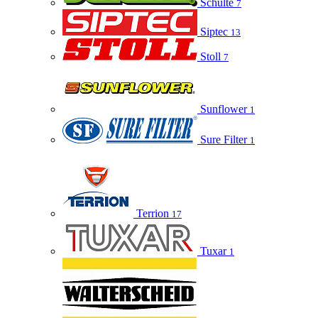
Schulte
7
Siptec
13
Stoll
7
Sunflower
1
Sure Filter
1
Terrion
17
Tuxar
1