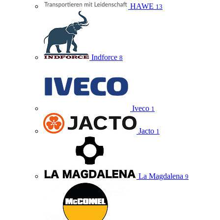
HAWE
13
Indforce
8
Iveco
1
Jacto
1
La Magdalena
9