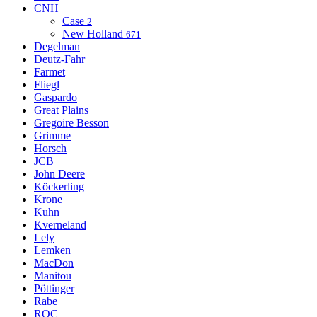
CNH
Case
2
New Holland
671
Degelman
Deutz-Fahr
Farmet
Fliegl
Gaspardo
Great Plains
Gregoire Besson
Grimme
Horsch
JCB
John Deere
Köckerling
Krone
Kuhn
Kverneland
Lely
Lemken
MacDon
Manitou
Pöttinger
Rabe
ROC