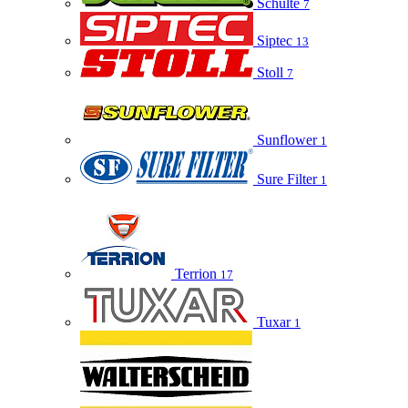
Schulte
7
Siptec
13
Stoll
7
Sunflower
1
Sure Filter
1
Terrion
17
Tuxar
1