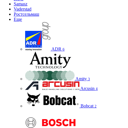
Samasz
Vaderstad
Ростсельмаш
Еще
ADR
6
Amity
3
Arcusin
4
Bobcat
2