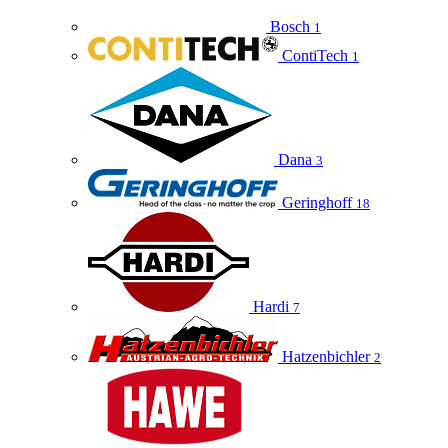
Bosch
1
ContiTech
1
Dana
3
Geringhoff
18
Hardi
7
Hatzenbichler
2