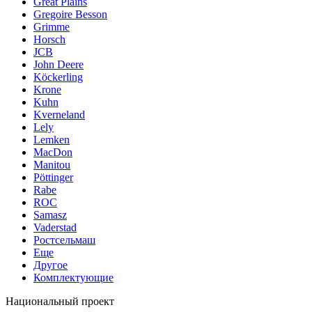
Great Plains
Gregoire Besson
Grimme
Horsch
JCB
John Deere
Köckerling
Krone
Kuhn
Kverneland
Lely
Lemken
MacDon
Manitou
Pöttinger
Rabe
ROC
Samasz
Vaderstad
Ростсельмаш
Еще
Другое
Комплектующие
Национальный проект