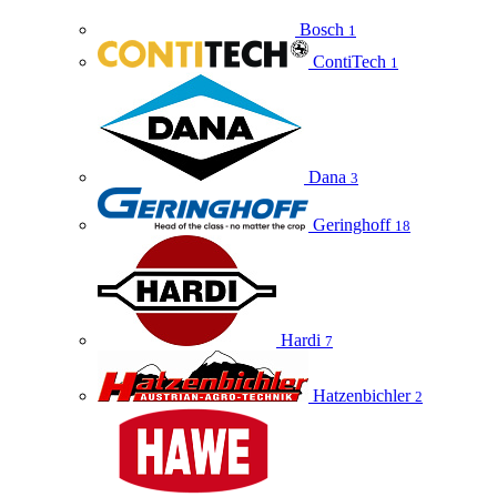
Bosch
1
ContiTech
1
Dana
3
Geringhoff
18
Hardi
7
Hatzenbichler
2