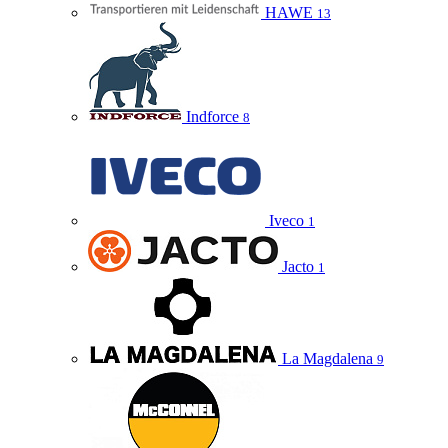
HAWE
13
Indforce
8
Iveco
1
Jacto
1
La Magdalena
9