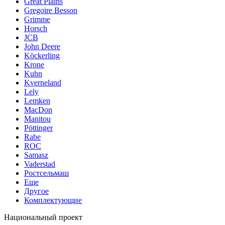
Great Plains
Gregoire Besson
Grimme
Horsch
JCB
John Deere
Köckerling
Krone
Kuhn
Kverneland
Lely
Lemken
MacDon
Manitou
Pöttinger
Rabe
ROC
Samasz
Vaderstad
Ростсельмаш
Еще
Другое
Комплектующие
Национальный проект