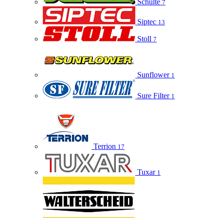
Schulte
7
Siptec
13
Stoll
7
Sunflower
1
Sure Filter
1
Terrion
17
Tuxar
1