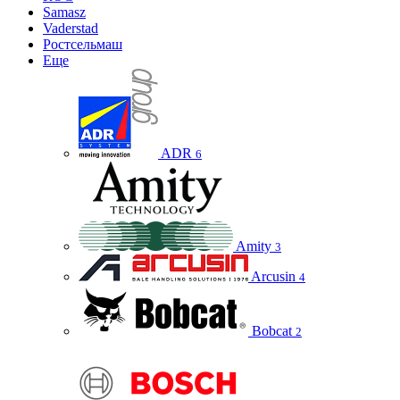
Samasz
Vaderstad
Ростсельмаш
Еще
ADR
6
Amity
3
Arcusin
4
Bobcat
2