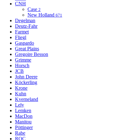
CNH
Case
2
New Holland
671
Degelman
Deutz-Fahr
Farmet
Fliegl
Gaspardo
Great Plains
Gregoire Besson
Grimme
Horsch
JCB
John Deere
Köckerling
Krone
Kuhn
Kverneland
Lely
Lemken
MacDon
Manitou
Pöttinger
Rabe
ROC