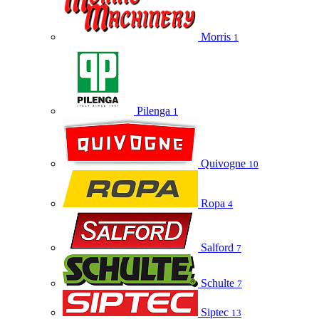
Morris
1
Pilenga
1
Quivogne
10
Ropa
4
Salford
7
Schulte
7
Siptec
13