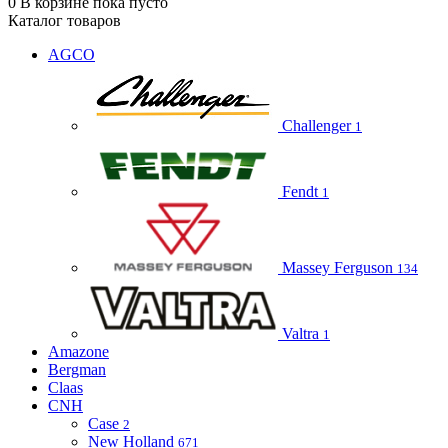
0
В корзине
пока пусто
Каталог товаров
AGCO
Challenger
1
Fendt
1
Massey Ferguson
134
Valtra
1
Amazone
Bergman
Claas
CNH
Case
2
New Holland
671