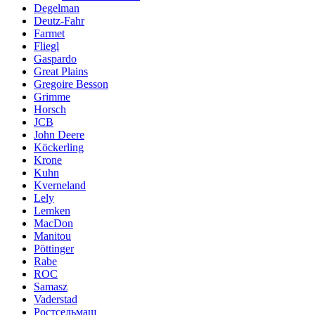
Degelman
Deutz-Fahr
Farmet
Fliegl
Gaspardo
Great Plains
Gregoire Besson
Grimme
Horsch
JCB
John Deere
Köckerling
Krone
Kuhn
Kverneland
Lely
Lemken
MacDon
Manitou
Pöttinger
Rabe
ROC
Samasz
Vaderstad
Ростсельмаш