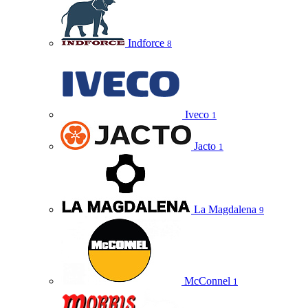
Indforce
8
Iveco
1
Jacto
1
La Magdalena
9
McConnel
1