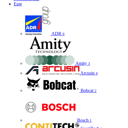
Еще
ADR
6
Amity
3
Arcusin
4
Bobcat
2
Bosch
1