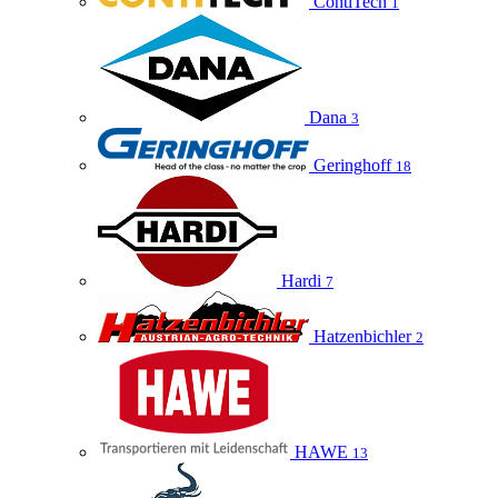
ContiTech
1
Dana
3
Geringhoff
18
Hardi
7
Hatzenbichler
2
HAWE
13