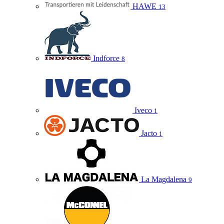
HAWE
13
Indforce
8
Iveco
1
Jacto
1
La Magdalena
9