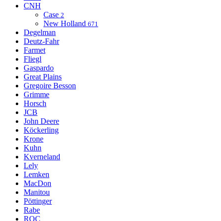
CNH
Case
2
New Holland
671
Degelman
Deutz-Fahr
Farmet
Fliegl
Gaspardo
Great Plains
Gregoire Besson
Grimme
Horsch
JCB
John Deere
Köckerling
Krone
Kuhn
Kverneland
Lely
Lemken
MacDon
Manitou
Pöttinger
Rabe
ROC