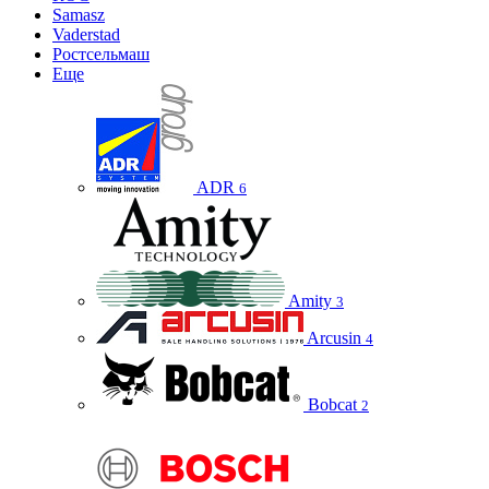
Samasz
Vaderstad
Ростсельмаш
Еще
ADR
6
Amity
3
Arcusin
4
Bobcat
2