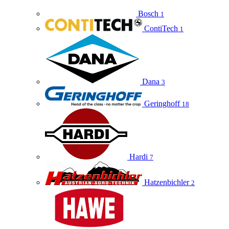
Bosch
1
ContiTech
1
Dana
3
Geringhoff
18
Hardi
7
Hatzenbichler
2