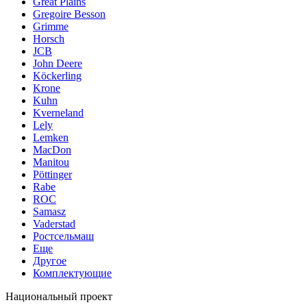
Great Plains
Gregoire Besson
Grimme
Horsch
JCB
John Deere
Köckerling
Krone
Kuhn
Kverneland
Lely
Lemken
MacDon
Manitou
Pöttinger
Rabe
ROC
Samasz
Vaderstad
Ростсельмаш
Еще
Другое
Комплектующие
Национальный проект