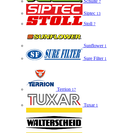
Schulte
7
Siptec
13
Stoll
7
Sunflower
1
Sure Filter
1
Terrion
17
Tuxar
1