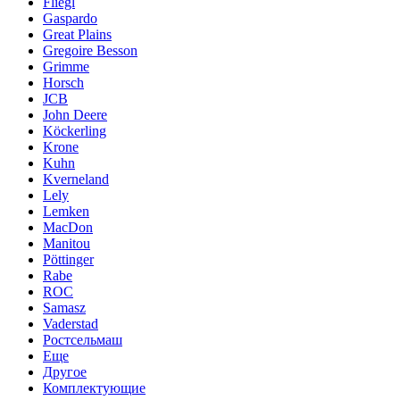
Fliegl
Gaspardo
Great Plains
Gregoire Besson
Grimme
Horsch
JCB
John Deere
Köckerling
Krone
Kuhn
Kverneland
Lely
Lemken
MacDon
Manitou
Pöttinger
Rabe
ROC
Samasz
Vaderstad
Ростсельмаш
Еще
Другое
Комплектующие