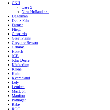
CNH
Case
2
New Holland
671
Degelman
Deutz-Fahr
Farmet
Fliegl
Gaspardo
Great Plains
Gregoire Besson
Grimme
Horsch
JCB
John Deere
Köckerling
Krone
Kuhn
Kverneland
Lely
Lemken
MacDon
Manitou
Pöttinger
Rabe
ROC