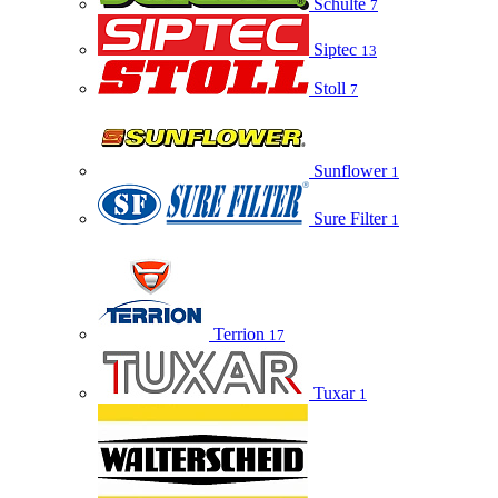
Schulte
7
Siptec
13
Stoll
7
Sunflower
1
Sure Filter
1
Terrion
17
Tuxar
1