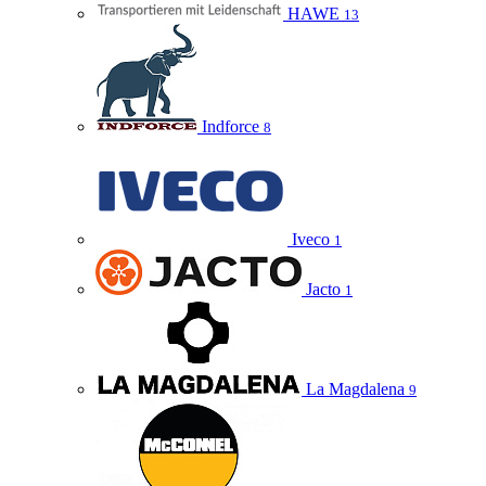
HAWE
13
Indforce
8
Iveco
1
Jacto
1
La Magdalena
9