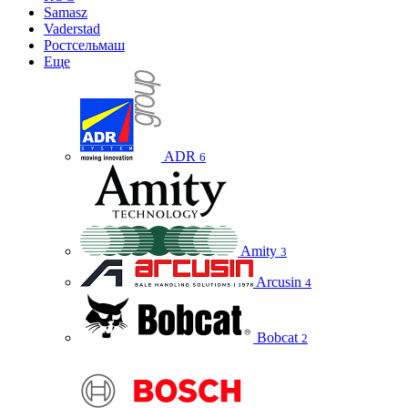
Samasz
Vaderstad
Ростсельмаш
Еще
ADR
6
Amity
3
Arcusin
4
Bobcat
2