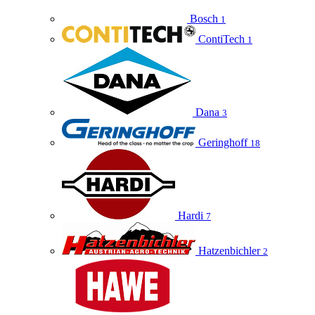
Bosch
1
ContiTech
1
Dana
3
Geringhoff
18
Hardi
7
Hatzenbichler
2