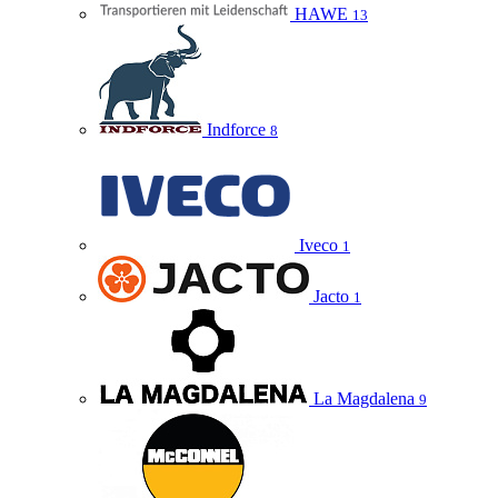
HAWE
13
Indforce
8
Iveco
1
Jacto
1
La Magdalena
9