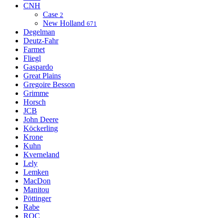
CNH
Case
2
New Holland
671
Degelman
Deutz-Fahr
Farmet
Fliegl
Gaspardo
Great Plains
Gregoire Besson
Grimme
Horsch
JCB
John Deere
Köckerling
Krone
Kuhn
Kverneland
Lely
Lemken
MacDon
Manitou
Pöttinger
Rabe
ROC