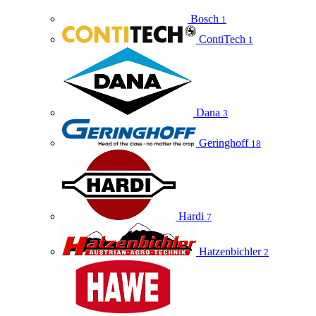
Bosch
1
ContiTech
1
Dana
3
Geringhoff
18
Hardi
7
Hatzenbichler
2