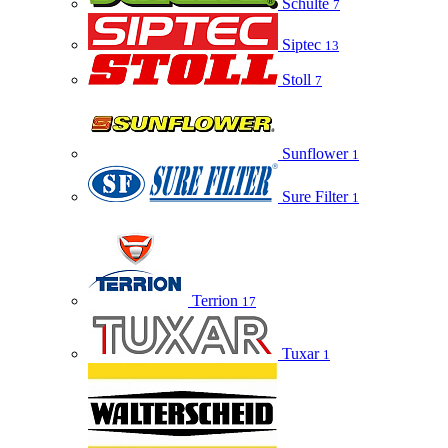
Schulte
7
Siptec
13
Stoll
7
Sunflower
1
Sure Filter
1
Terrion
17
Tuxar
1