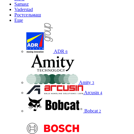
Samasz
Vaderstad
Ростсельмаш
Еще
ADR
6
Amity
3
Arcusin
4
Bobcat
2