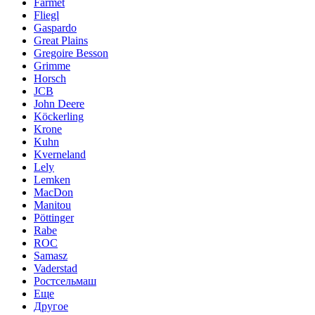
Farmet
Fliegl
Gaspardo
Great Plains
Gregoire Besson
Grimme
Horsch
JCB
John Deere
Köckerling
Krone
Kuhn
Kverneland
Lely
Lemken
MacDon
Manitou
Pöttinger
Rabe
ROC
Samasz
Vaderstad
Ростсельмаш
Еще
Другое