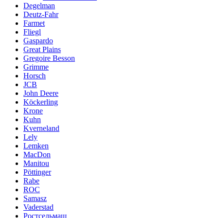
Degelman
Deutz-Fahr
Farmet
Fliegl
Gaspardo
Great Plains
Gregoire Besson
Grimme
Horsch
JCB
John Deere
Köckerling
Krone
Kuhn
Kverneland
Lely
Lemken
MacDon
Manitou
Pöttinger
Rabe
ROC
Samasz
Vaderstad
Ростсельмаш