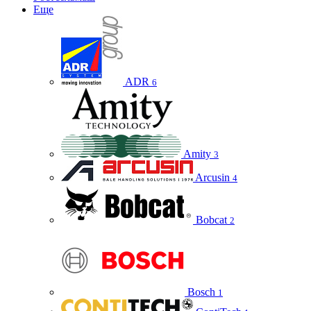
Еще
ADR
6
Amity
3
Arcusin
4
Bobcat
2
Bosch
1