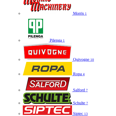
Morris
1
Pilenga
1
Quivogne
10
Ropa
4
Salford
7
Schulte
7
Siptec
13