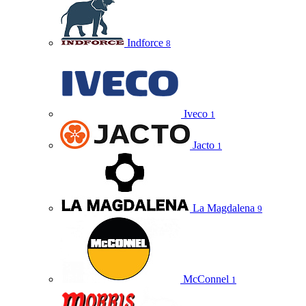
Indforce
8
Iveco
1
Jacto
1
La Magdalena
9
McConnel
1