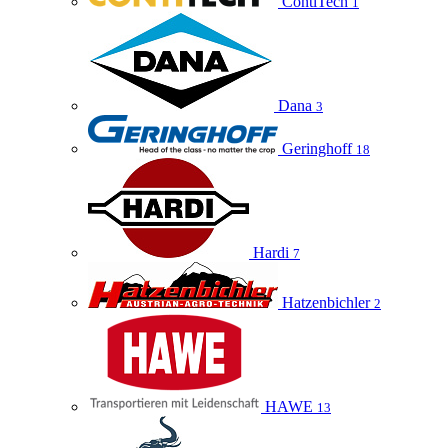
ContiTech
1
Dana
3
Geringhoff
18
Hardi
7
Hatzenbichler
2
HAWE
13