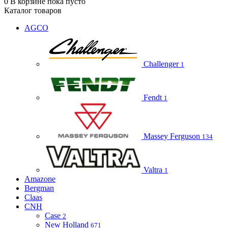
0
В корзине
пока пусто
Каталог товаров
AGCO
Challenger
1
Fendt
1
Massey Ferguson
134
Valtra
1
Amazone
Bergman
Claas
CNH
Case
2
New Holland
671