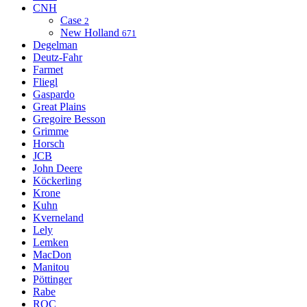
CNH
Case
2
New Holland
671
Degelman
Deutz-Fahr
Farmet
Fliegl
Gaspardo
Great Plains
Gregoire Besson
Grimme
Horsch
JCB
John Deere
Köckerling
Krone
Kuhn
Kverneland
Lely
Lemken
MacDon
Manitou
Pöttinger
Rabe
ROC