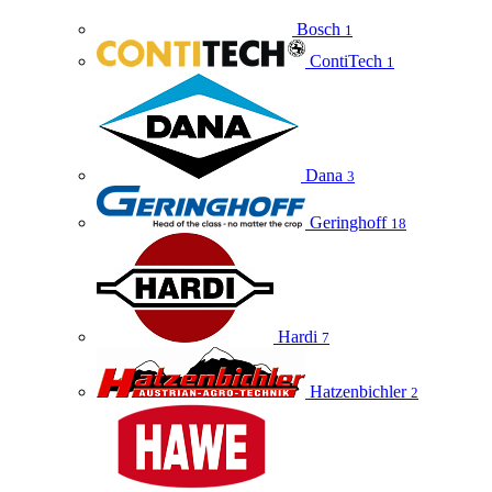
Bosch
1
ContiTech
1
Dana
3
Geringhoff
18
Hardi
7
Hatzenbichler
2