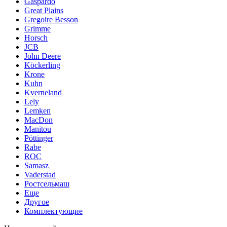
Gaspardo
Great Plains
Gregoire Besson
Grimme
Horsch
JCB
John Deere
Köckerling
Krone
Kuhn
Kverneland
Lely
Lemken
MacDon
Manitou
Pöttinger
Rabe
ROC
Samasz
Vaderstad
Ростсельмаш
Еще
Другое
Комплектующие