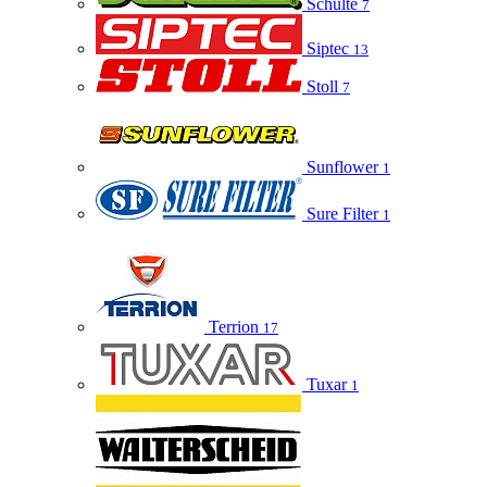
Schulte
7
Siptec
13
Stoll
7
Sunflower
1
Sure Filter
1
Terrion
17
Tuxar
1