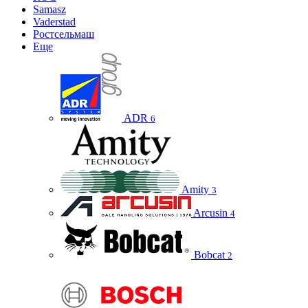
Samasz
Vaderstad
Ростсельмаш
Еще
ADR
6
Amity
3
Arcusin
4
Bobcat
2