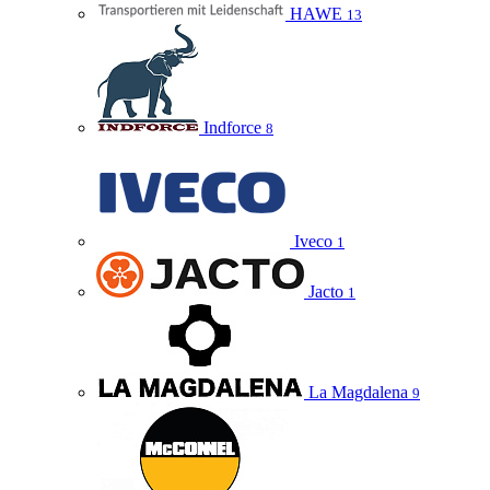
HAWE
13
Indforce
8
Iveco
1
Jacto
1
La Magdalena
9