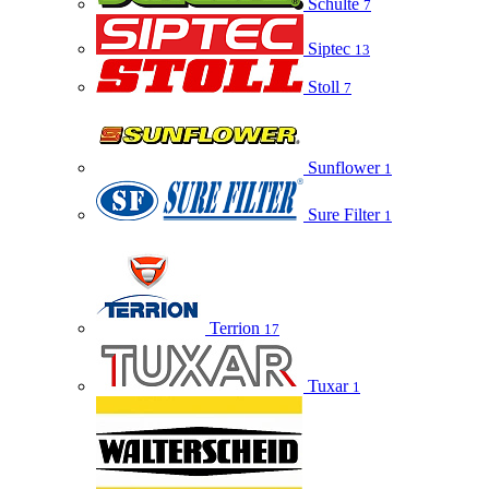
Schulte
7
Siptec
13
Stoll
7
Sunflower
1
Sure Filter
1
Terrion
17
Tuxar
1