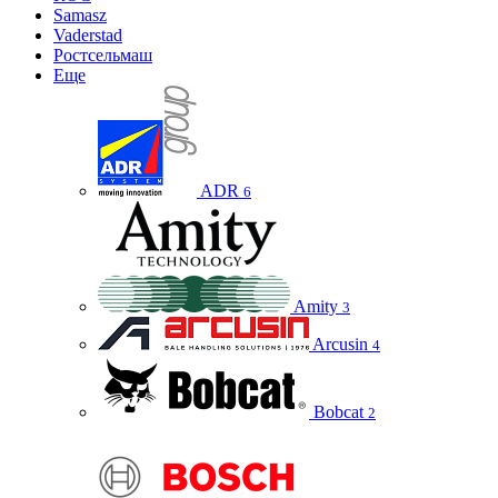
Samasz
Vaderstad
Ростсельмаш
Еще
ADR
6
Amity
3
Arcusin
4
Bobcat
2