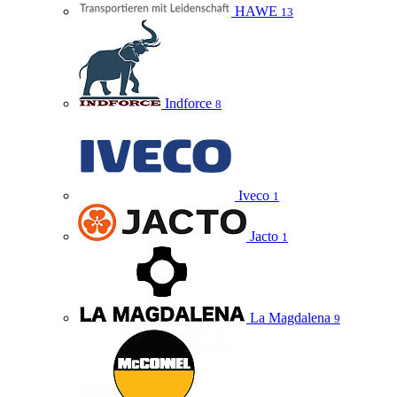
HAWE
13
Indforce
8
Iveco
1
Jacto
1
La Magdalena
9