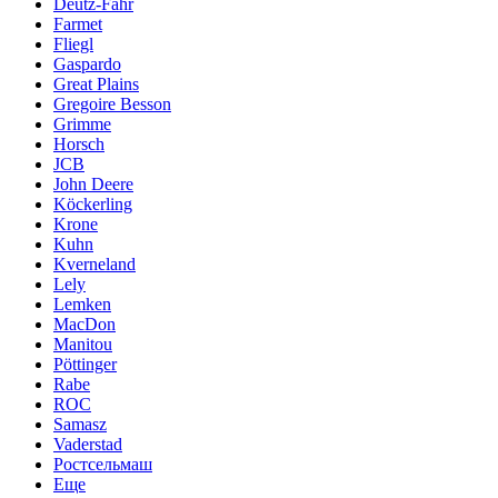
Deutz-Fahr
Farmet
Fliegl
Gaspardo
Great Plains
Gregoire Besson
Grimme
Horsch
JCB
John Deere
Köckerling
Krone
Kuhn
Kverneland
Lely
Lemken
MacDon
Manitou
Pöttinger
Rabe
ROC
Samasz
Vaderstad
Ростсельмаш
Еще