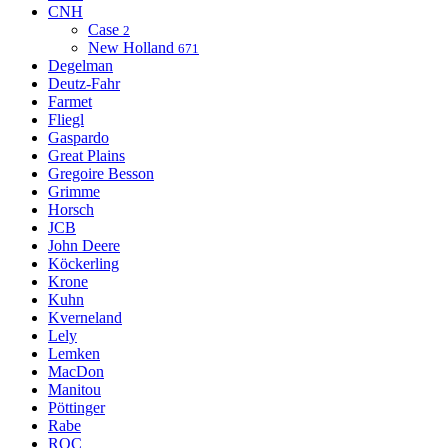
CNH
Case
2
New Holland
671
Degelman
Deutz-Fahr
Farmet
Fliegl
Gaspardo
Great Plains
Gregoire Besson
Grimme
Horsch
JCB
John Deere
Köckerling
Krone
Kuhn
Kverneland
Lely
Lemken
MacDon
Manitou
Pöttinger
Rabe
ROC