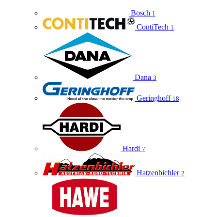
Bosch
1
ContiTech
1
Dana
3
Geringhoff
18
Hardi
7
Hatzenbichler
2